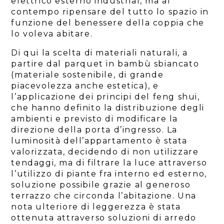
elettrico esterno industrial, ma al
contempo ripensare del tutto lo spazio in
funzione del benessere della coppia che
lo voleva abitare.
Di qui la scelta di materiali naturali, a
partire dal parquet in bambù sbiancato
(materiale sostenibile, di grande
piacevolezza anche estetica), e
l’applicazione dei principi del feng shui,
che hanno definito la distribuzione degli
ambienti e previsto di modificare la
direzione della porta d’ingresso. La
luminosità dell’appartamento è stata
valorizzata, decidendo di non utilizzare
tendaggi, ma di filtrare la luce attraverso
l’utilizzo di piante fra interno ed esterno,
HOME
soluzione possibile grazie al generoso
CHI SONO
terrazzo che circonda l’abitazione. Una
nota ulteriore di leggerezza è stata
BEN-ABITARE
ottenuta attraverso soluzioni di arredo