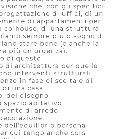
 visione che, con gli specifici
rogettazione di uffici, di un
temente di appartamenti per
a co-house, di una struttura
bbiamo sempre più bisogno di
ciano stare bene (e anche la
re più un’urgenza).
o di questo.
 di architettura per quelle
no interventi strutturali,
nze in fase di scelta e di
 di una casa
, del disegno
 spazio abitativo
emento di arredo,
 decorazione.
 dell’equilibrio persona-
er cui tengo anche corsi,