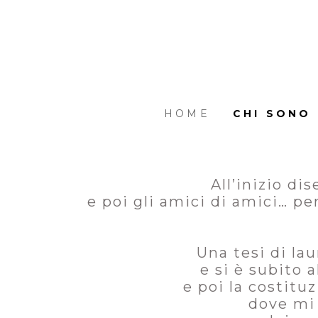
Passa
ai
contenuti
principali
HOME
CHI SONO
All’inizio di
e poi gli amici di amici… p
Una tesi di lau
e si è subito a
e poi la costitu
dove mi 