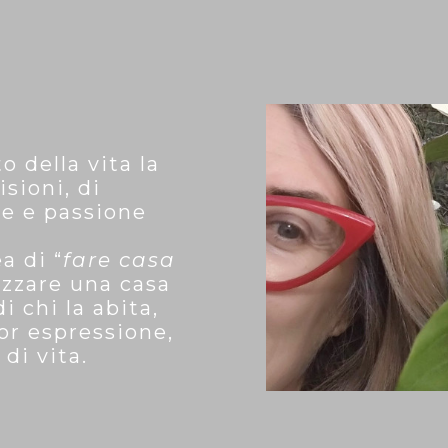
o della vita la
isioni, di
ne e passione
a di “
fare casa
lizzare una casa
i chi la abita,
or espressione,
 di vita.