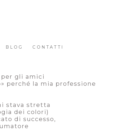
BLOG
CONTATTI
 per gli amici
o» perché la mia professione
mi stava stretta
ogia dei colori)
cato di successo,
nsumatore