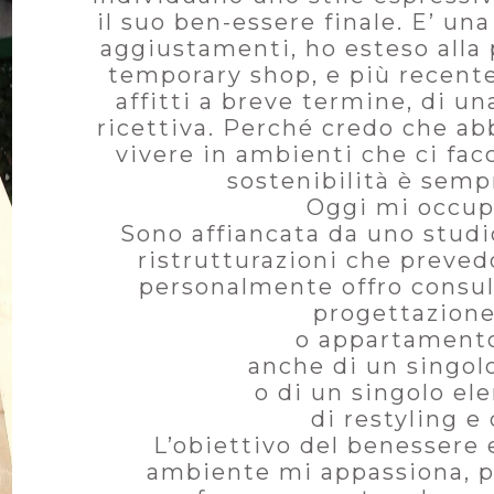
il suo ben-essere finale. E’ una
aggiustamenti, ho esteso alla p
temporary shop, e più recen
affitti a breve termine, di un
ricettiva. Perché credo che a
vivere in ambienti che ci fac
sostenibilità è semp
Oggi mi occup
Sono affiancata da uno studio
ristrutturazioni che prevedo
personalmente offro consule
progettazione
o appartamento
anche di un singolo
o di un singolo el
di restyling e
L’obiettivo del benessere e
ambiente mi appassiona, p