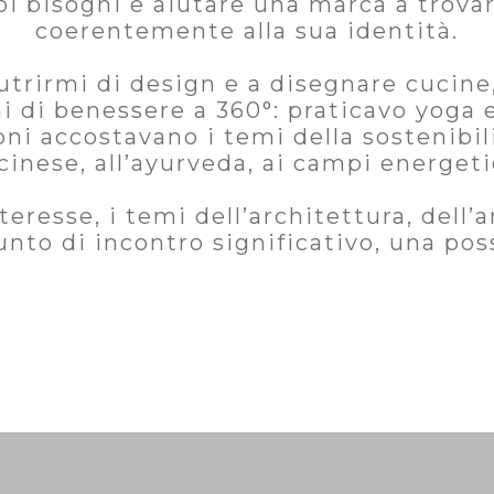
oi bisogni e aiutare una marca a trova
coerentemente alla sua identità.
trirmi di design e a disegnare cucine
i di benessere a 360°: praticavo yoga e
ni accostavano i temi della sostenibili
cinese, all’ayurveda, ai campi energeti
nteresse, i temi dell’architettura, dell’
o di incontro significativo, una possi